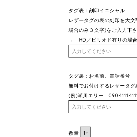
タグ表：刻印イニシャル
レザータグの表の刻印を大文
場合のみ３文字)をご入力下
→ HD／ピリオド有りの場合
タグ裏：お名前、電話番
無料でお付けするレザータグ
(例)瀬川エリー 090-1111-111
数量