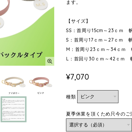
ます。
【サイズ】
SS：首周り15cm～23ｃｍ 
S：首周り17ｃｍ～27ｃｍ 帆
M：首周り23ｃｍ～34ｃｍ 
L：首回り30ｃｍ～42ｃｍ 
¥7,070
種類
夏季休業を頂くため只今のご注