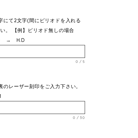
字にて2文字(間にピリオドを入れる
さい。 【例】ピリオド無しの場合
 → H.D
0
/
5
号
裏のレーザー刻印をご入力下さい。
1
0
/
30