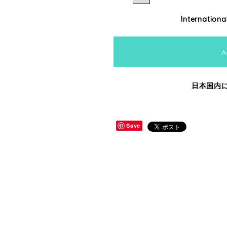
Internationa
A
日本国内
Save