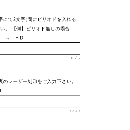
字にて2文字(間にピリオドを入れる
さい。 【例】ピリオド無しの場合
 → H.D
0
/
5
号
裏のレーザー刻印をご入力下さい。
1
0
/
30