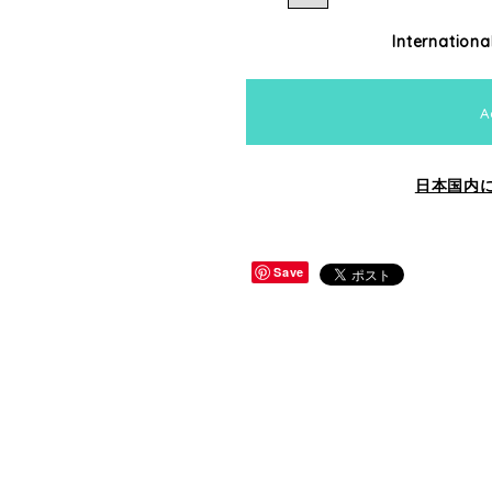
Internationa
A
日本国内
Save