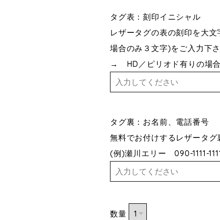
タグ表：刻印イニシャル
レザータグの表の刻印を大文
場合のみ３文字)をご入力下
→ HD／ピリオド有りの場合
タグ裏：お名前、電話番
無料でお付けするレザータグ
(例)瀬川エリー 090-1111-111
数量