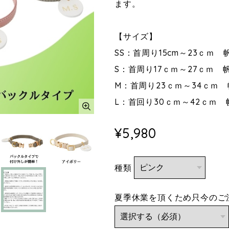
ます。
【サイズ】
SS：首周り15cm～23ｃｍ 
S：首周り17ｃｍ～27ｃｍ 帆
M：首周り23ｃｍ～34ｃｍ 
L：首回り30ｃｍ～42ｃｍ 
¥5,980
種類
夏季休業を頂くため只今のご注