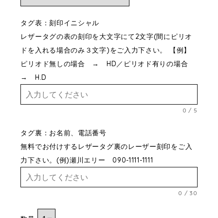
タグ表：刻印イニシャル
レザータグの表の刻印を大文字にて2文字(間にピリオ
ドを入れる場合のみ３文字)をご入力下さい。 【例】
ピリオド無しの場合 → HD／ピリオド有りの場合
→ H.D
0
/
5
タグ裏：お名前、電話番号
無料でお付けするレザータグ裏のレーザー刻印をご入
力下さい。(例)瀬川エリー 090-1111-1111
0
/
30