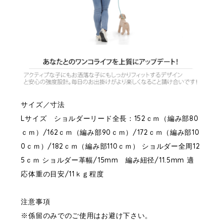
サイズ／寸法
Lサイズ ショルダーリード全長：152ｃｍ（編み部80
ｃｍ）/162ｃｍ（編み部90ｃｍ）/172ｃｍ（編み部10
0ｃｍ）/182ｃｍ（編み部110ｃｍ） ショルダー全周12
5ｃｍ ショルダー革幅/15mm 編み紐径/11.5mm 適
応体重の目安/11ｋｇ程度
注意事項
※係留のみでのご使用はお避け下さい。