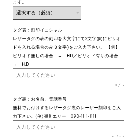
ます。
タグ表：刻印イニシャル
レザータグの表の刻印を大文字にて2文字(間にピリオ
ドを入れる場合のみ３文字)をご入力下さい。 【例】
ピリオド無しの場合 → HD／ピリオド有りの場合
→ H.D
0
/
5
タグ裏：お名前、電話番号
無料でお付けするレザータグ裏のレーザー刻印をご入
力下さい。(例)瀬川エリー 090-1111-1111
0
/
30