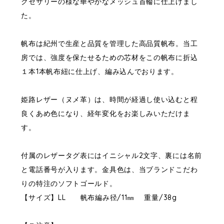
クセサリーの様な華やかなメッシュ首輪に仕上げまし
た。
帆布は紀州で生産と品質を管理した高品質帆布。当工
房では、強度を保たせるための芯材をこの帆布に折込
１本1本帆布紐に仕上げ、編み込んでおります。
姫路レザー（ヌメ革）は、時間が経過し使い込むと程
良くあめ色になり、経年変化をお楽しみいただけま
す。
付属のレザータグ表にはイニシャル2文字、裏には名前
と電話番号が入ります。金具色は、当ブランドこだわ
りの特注のソフトゴールド。
【サイズ】LL 帆布編み径/11㎜ 重量/38g