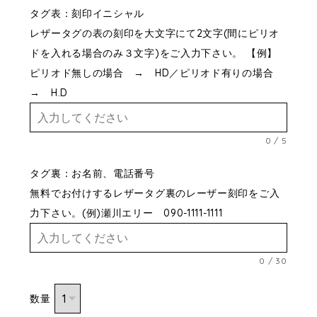
タグ表：刻印イニシャル
レザータグの表の刻印を大文字にて2文字(間にピリオ
ドを入れる場合のみ３文字)をご入力下さい。 【例】
ピリオド無しの場合 → HD／ピリオド有りの場合
→ H.D
0
/
5
タグ裏：お名前、電話番号
無料でお付けするレザータグ裏のレーザー刻印をご入
力下さい。(例)瀬川エリー 090-1111-1111
0
/
30
数量