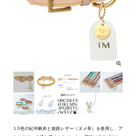
１0色の紀州帆布と姫路レザー（ヌメ革）を使用し、ア