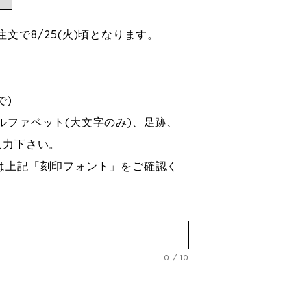
文で8/25(火)頃となります。
まで)
ルファベット(大文字のみ)、足跡、
入力下さい。
は上記「刻印フォント」をご確認く
0
/
10