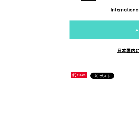
Internationa
A
日本国内
Save