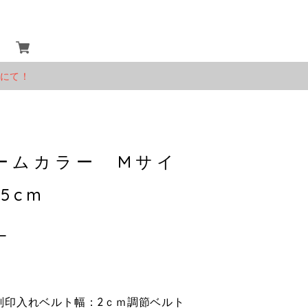
」にて！
ームカラー Mサイ
5cm
ー
cm 刻印入れベルト幅：2ｃｍ調節ベルト