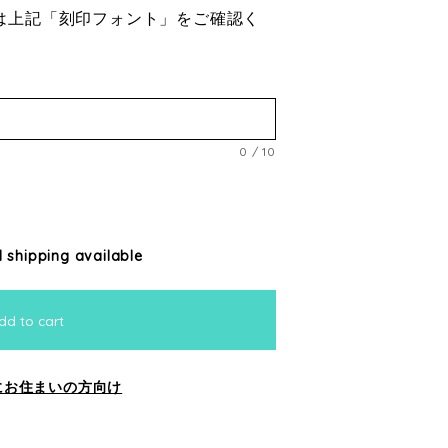
は上記「刻印フォント」をご確認く
0
/
10
l shipping available
dd to cart
にお住まいの方向け