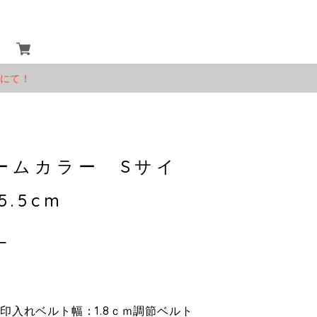
」にて！
ームカラー Sサイ
5.5cm
ー
m 刻印入れベルト幅：1.8ｃｍ調節ベルト