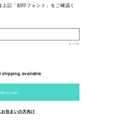
は上記「刻印フォント」をご確認く
0
/
10
l shipping available
dd to cart
にお住まいの方向け